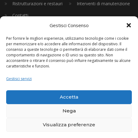
Ristrutturazioni e restauri
Interventi di manutenzione
Contatti
Gestisci Consenso
CONTATTI
Per fornire le migliori esperienze, utilizziamo tecnologie come i cookie
per memorizzare e/o accedere alle informazioni del dispositivo. Il
consenso a queste tecnologie ci permetterà di elaborare dati come il
comportamento di navigazione o ID unici su questo sito. Non
Indirizzo:
Via Circonvallazione Fosse, 23, 46019, Viadana,
acconsentire o ritirare il consenso può influire negativamente su alcune
Mantova
caratteristiche e funzioni.
Telefono:
+39 348 8518373
Gestisci servizi
E-mail
edilbigcostruzioni@gmail.com
PEC
edilbigcostruzionisrl@pec.it
Accetta
Nega
Visualizza preferenze
EDILBIG COSTRUZIONI P.IVA 02571810205 | REA MN - 263482
Privacy policy
|
Cookie policy
|
Credits